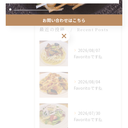
おしゃれ
お問い合わせはこちら
最近の投稿
Recent Posts
お問い合わせはこちら
2026/08/07
Favoritoです🙋
2026/08/04
Favoritoです🙋
2026/07/30
Favoritoです🙋