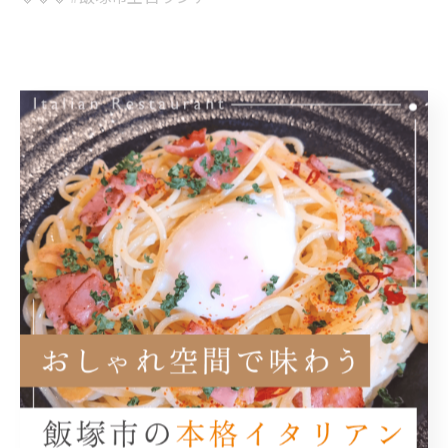
< 前のページ
一覧に戻る
次のページ >
カテゴリー
Categories
全てのカテゴリー
ランチ
ディナー
女子会
家族