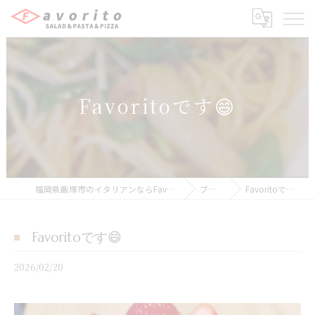
Favoritoです😄
福岡県飯塚市のイタリアンならFavorito
ブログ
Favoritoです😄
Favoritoです😄
2026/02/20