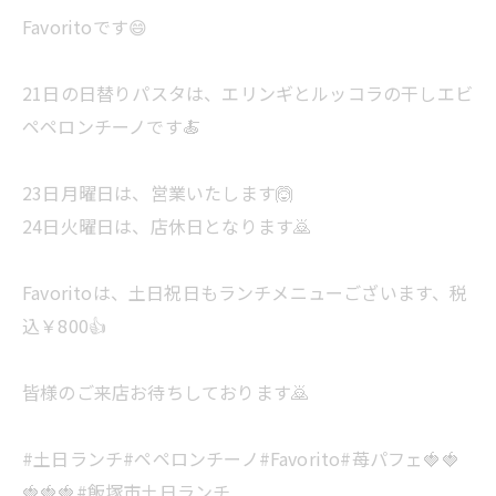
Favoritoです😄
21日の日替りパスタは、エリンギとルッコラの干しエビ
ペペロンチーノです🍝
23日月曜日は、営業いたします🙆
24日火曜日は、店休日となります🙇
Favoritoは、土日祝日もランチメニューございます、税
込￥800👍
皆様のご来店お待ちしております🙇
#土日ランチ#ペペロンチーノ#Favorito#苺パフェ🍓🍓
🍓🍓🍓#飯塚市土日ランチ