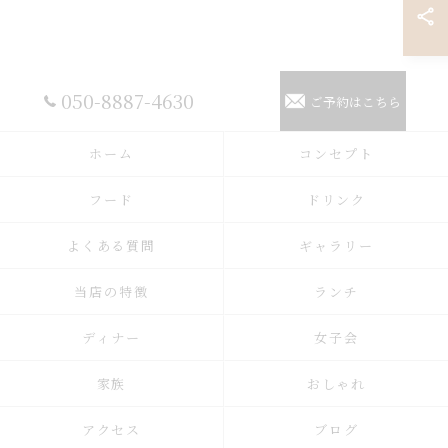
050-8887-4630
ご予約はこちら
ホーム
コンセプト
フード
ドリンク
よくある質問
ギャラリー
当店の特徴
ランチ
ディナー
女子会
家族
おしゃれ
アクセス
ブログ