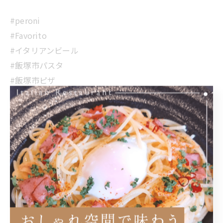
#peroni
#Favorito
#イタリアンビール
#飯塚市パスタ
#飯塚市ピザ
< 前のページ
一覧に戻る
次のページ >
カテゴリー
Categories