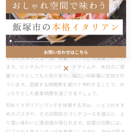
産の新鮮な野菜や季節の食材を活かしたパスタや前菜
は、素材本来の味わいを堪能できる点が魅力です。イタ
リアンレストランの多くは、落ち着いた雰囲気や静かな
空間を大切にしており、一人でも気軽に訪れやすいのが
特長です。
例えば、平日限定のランチセットや、サラダ・スープ付
お問い合わせはこちら
きのパスタメニューは、栄養バランスにも配慮されてい
ます。ビジネスパーソンのランチタイムや、休日のご褒
お問い合わせはこちら
美ランチとしても人気があり、幅広い年齢層に支持され
ています。混雑する時間帯を避けて予約することで、ゆ
ったりとした食事時間を過ごせるでしょう。
初めてイタリアンランチを体験する方は、シェフおすす
めのパスタや、その日限定のランチコースを選ぶと、よ
り深い味わいと満足感が得られます。店選びの際には、
口コミや人気ランキングを参考にしながら、自分の好み