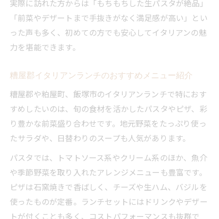
実際に訪れた方からは「もちもちした生パスタが絶品」
「前菜やデザートまで手抜きがなく満足感が高い」とい
った声も多く、初めての方でも安心してイタリアンの魅
力を堪能できます。
糟屋郡イタリアンランチのおすすめメニュー紹介
糟屋郡や粕屋町、飯塚市のイタリアンランチで特におす
すめしたいのは、旬の食材を活かしたパスタやピザ、彩
り豊かな前菜盛り合わせです。地元野菜をたっぷり使っ
たサラダや、日替わりのスープも人気があります。
パスタでは、トマトソース系やクリーム系のほか、魚介
や季節野菜を取り入れたアレンジメニューも豊富です。
ピザは石窯焼きで香ばしく、チーズや生ハム、バジルを
使ったものが定番。ランチセットにはドリンクやデザー
トが付くことも多く、コストパフォーマンスも抜群で