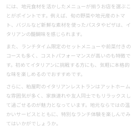
には、地元食材を活かしたメニューが揃うお店を選ぶこ
飯塚市や糟屋郡の人気パスタランチ徹底調
とがポイントです。例えば、旬の野菜や地元産のトマ
査
ト、バジルなど新鮮な素材を使ったパスタやピザは、イ
イタリアンランチで味わう絶品パスタの秘
タリアンの醍醐味を感じられます。
密
粕屋町で出会える本格パスタランチ体験談
また、ランチタイム限定のセットメニューや前菜付きの
コースも多く、コストパフォーマンスが高いのも特徴で
糟屋郡で人気のイタリアンランチを徹底比
す。初めてイタリアンに挑戦する方にも、気軽に本格的
較
な味を楽しめるのでおすすめです。
飯塚市で見つける大人のイタリアングルメ
さらに、粕屋町のイタリアンレストランはアットホーム
飯塚イタリアンで味わう大人のランチタイ
な雰囲気が多く、家族連れや友人同士でもリラックスし
ム
て過ごせるのが魅力となっています。地元ならではの温
特別な日に選びたいイタリアンランチの魅
かいサービスとともに、特別なランチ体験を楽しんでみ
力
てはいかがでしょうか。
飯塚市で楽しむイタリアンパスタのこだわ
り