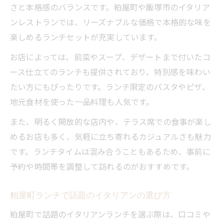
力
さと本格感のバランスです。粕屋町や飯塚市のイタリア
みんなで楽しめる粕屋町のイタリアンラン
ンレストランでは、リーズナブルな価格で本格的な味を
チ
楽しめるランチセットが充実しています。
イタリアンランチで広がる家族の笑顔と会
お店によっては、前菜やスープ、デザートまで付いたコ
話
ース仕立てのランチも提供されており、特別感を味わい
たい方にもぴったりです。ランチ限定のパスタやピザ、
地元食材を使った一品料理も人気です。
また、明るく開放的な店内や、テラス席での食事が楽し
めるお店も多く、気軽に立ち寄れるカジュアルさも魅力
です。ランチタイムは混み合うこともあるため、事前に
予約や時間帯を調整して訪れるのがおすすめです。
粕屋町ランチで話題のイタリアンの選び方
粕屋町で話題のイタリアンランチを選ぶ際は、口コミや