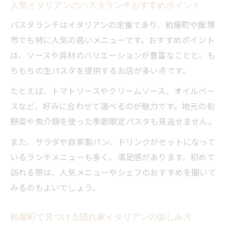
人気イタリアンのパスタランチおすすめポイント
ランチで感じる上質イタリアングルメの特
パスタランチはイタリアンの定番であり、粕屋町や飯塚
徴
市でも特に人気の高いメニューです。おすすめポイント
人気イタリアン店の大人ランチ活用術
は、ソースや具材のバリエーションが豊富なことと、も
糟屋郡のランチならイタリアンを満喫しよう
ちもちの生パスタを提供するお店が多い点です。
糟屋郡でイタリアンランチが人気の理由と
たとえば、トマトソースやクリームソース、オイルベー
は
スなど、好みに合わせて選べるのが魅力です。地元の旬
パスタ人気店で楽しむ糟屋郡のイタリアン
野菜や魚介類を使った季節限定パスタも見逃せません。
体験
また、サラダや自家製パン、ドリンクがセットになって
糟屋郡イタリアンランチのおすすめメニュ
いるランチメニューも多く、満足感があります。初めて
ー紹介
訪れる際は、人気メニューやシェフのおすすめを聞いて
ランチに最適なイタリアンの選び方ガイド
みるのもよいでしょう。
糟屋郡で話題のイタリアンランチを満喫し
よう
粕屋町で見つける隠れ家イタリアンの楽しみ方
粕屋町におけるイタリアンの隠れた魅力とは