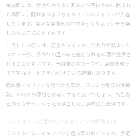
粕屋町には、大通りから少し離れた住宅街や緑に囲まれ
粕屋町イタリアンの隠れた人気ランチ店探
た場所に、隠れ家のようなイタリアンレストランが点在
し
しています。静かな雰囲気の中でゆっくりとランチを楽
イタリアンで感じる粕屋町ランチの深い魅
しみたい方におすすめです。
力
こうしたお店では、店主やシェフのこだわりが詰まった
粕屋町パスタを堪能できるイタリアンの工
メニューや、手作りの温かみを感じられる料理が提供さ
夫
れることが多いです。予約限定のコースや、席数を絞っ
イタリアンランチで見つける新しい味わい
て丁寧なサービスを心がけている店舗もあります。
粕屋町のイタリアンが人気の理由を徹底解
隠れ家イタリアンを見つける際は、口コミや地元の情報
説
誌、SNSでの評判を参考にすると良いでしょう。特別な
家族や友人と楽しむイタリアンランチのすすめ
日のランチや、ゆったり過ごしたい週末にも最適です。
家族でも安心なイタリアンランチの選び方
友人と一緒に楽しむイタリアンパスタ体験
ランチタイムに選びたいイタリアンの特徴とは
イタリアンランチで過ごす特別な時間の魅
ランチタイムにイタリアンを選ぶ際のポイントは、手軽