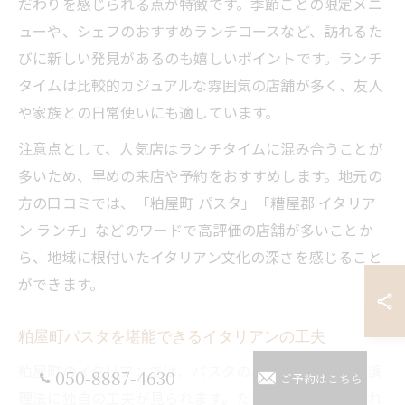
だわりを感じられる点が特徴です。季節ごとの限定メニ
ューや、シェフのおすすめランチコースなど、訪れるた
びに新しい発見があるのも嬉しいポイントです。ランチ
タイムは比較的カジュアルな雰囲気の店舗が多く、友人
や家族との日常使いにも適しています。
注意点として、人気店はランチタイムに混み合うことが
多いため、早めの来店や予約をおすすめします。地元の
方の口コミでは、「粕屋町 パスタ」「糟屋郡 イタリア
ン ランチ」などのワードで高評価の店舗が多いことか
ら、地域に根付いたイタリアン文化の深さを感じること
ができます。
粕屋町パスタを堪能できるイタリアンの工夫
粕屋町のイタリアンでは、パスタのバリエーションや調
050-8887-4630
ご予約はこちら
理法に独自の工夫が見られます。たとえば、地元で採れ