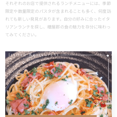
それぞれのお店で提供されるランチメニューには、季節
限定や数量限定のパスタが含まれることも多く、何度訪
れても新しい発見があります。自分の好みに合ったイタ
リアンランチを探し、糟屋郡の食の魅力を存分に味わっ
てみてください。
飯塚市で見つける大人のイタリ
アングルメ
飯塚イタリアンで味わう大人のランチタイム
飯塚市や糟屋郡粕屋町では、イタリアンランチが大人の
リフレッシュタイムとして注目されています。特に地元